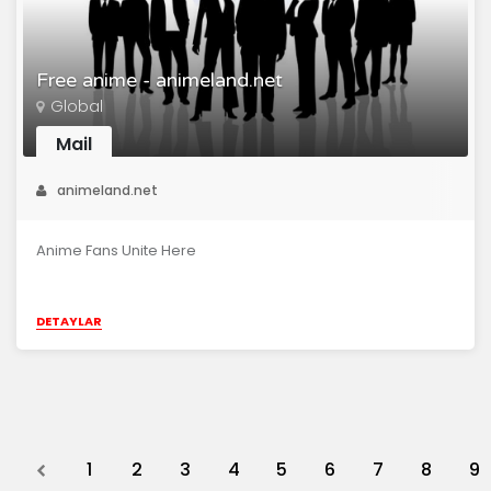
Free anime - animeland.net
Global
Mail
animeland.net
Anime Fans Unite Here
DETAYLAR
Previous
1
2
3
4
5
6
7
8
9