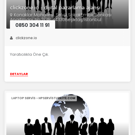
clickzone.io - dijital pazarlama ajansı
Konaklar Mahallesi, Selvili SokakEmlak Bankası
Apartmanı, No:2/38, 34330Beşiktaş/İstanbul
0850 304 11 91
clickzone.io
Yaratıcılıkla Öne Çık.
DETAYLAR
LAPTOP SERVIS - HPSERVISTURKIYE.COM