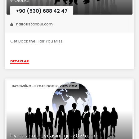
Global
+90 (530) 688 42 47
hairofistanbul.com
Get Back the Hair You Miss
DETAYLAR
BAYCASINO - BYCASINOGIR-2025.COM
by casino - bycasinogir-2025.com