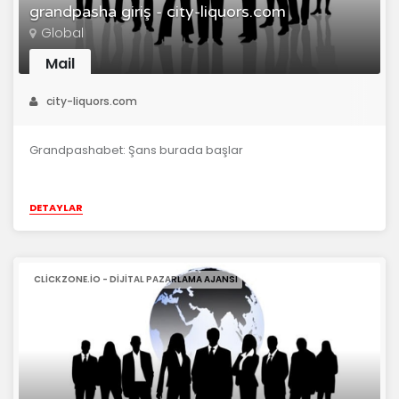
grandpasha giriş - city-liquors.com
Global
Mail
city-liquors.com
Grandpashabet: Şans burada başlar
DETAYLAR
CLICKZONE.IO - DIJITAL PAZARLAMA AJANSI