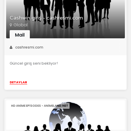
Cashwin giriş - cashresmi.com
Global
Mail
cashresmi.com
Güncel giriş seni bekliyor!
DETAYLAR
HD ANIME EPISODES - ANIMELAND.NET