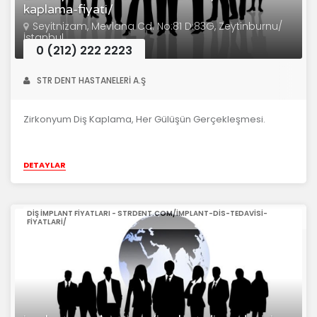
kaplama-fiyati/
Seyitnizam, Mevlana Cd. No:81 D:83G, Zeytinburnu/
İstanbul
0 (212) 222 2223
STR DENT HASTANELERİ A.Ş
Zirkonyum Diş Kaplama, Her Gülüşün Gerçekleşmesi.
DETAYLAR
DIŞ IMPLANT FIYATLARI - STRDENT.COM/IMPLANT-DIS-TEDAVISI-
FIYATLARI/