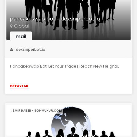
pancakeswap bot - dexsniperbot.io
Global
mail
dexsniperbot.io
PancakeSwap Bot: Let Your Trades Reach New Heights.
DETAYLAR
IZMIR HABER - SONMUHUR.COM