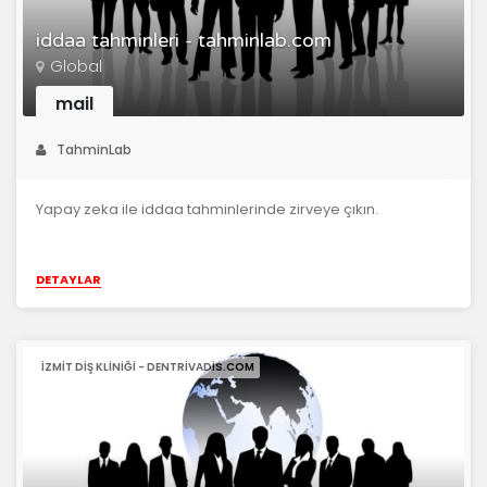
iddaa tahminleri - tahminlab.com
Global
mail
TahminLab
Yapay zeka ile iddaa tahminlerinde zirveye çıkın.
DETAYLAR
IZMIT DIŞ KLINIĞI - DENTRIVADIS.COM