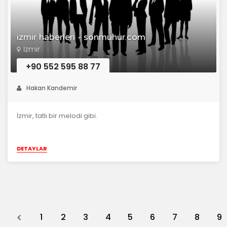
izmir haberleri - sonmuhur.com
İzmir
+90 552 595 88 77
Hakan Kandemir
İzmir, tatlı bir melodi gibi.
DETAYLAR
Previous
1
2
3
4
5
6
7
8
9