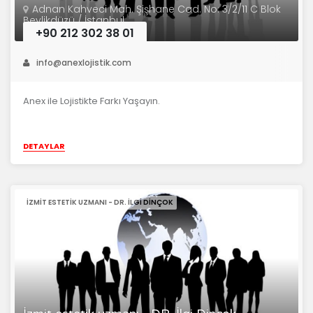
Adnan Kahveci Mah. Şişhane Cad. No: 3/2/11 C Blok
Beylikdüzü / İstanbul
+90 212 302 38 01
info@anexlojistik.com
Anex ile Lojistikte Farkı Yaşayın.
DETAYLAR
İZMIT ESTETIK UZMANI - DR. İLGI DINÇOK