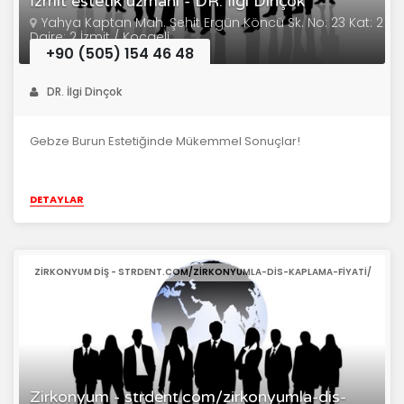
İzmit estetik uzmanı - DR. İlgi Dinçok
Yahya Kaptan Mah. Şehit Ergün Köncü Sk. No: 23 Kat: 2
Daire: 2 İzmit / Kocaeli
+90 (505) 154 46 48
DR. İlgi Dinçok
Gebze Burun Estetiğinde Mükemmel Sonuçlar!
DETAYLAR
ZIRKONYUM DIŞ - STRDENT.COM/ZIRKONYUMLA-DIS-KAPLAMA-FIYATI/
Zirkonyum - strdent.com/zirkonyumla-dis-