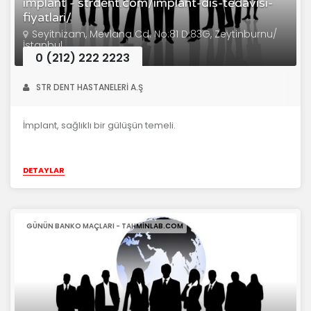
implant - strdent.com/implant-dis-tedavisi-
fiyatlari/
Seyitnizam, Mevlana Cd. No:81 D:83G, Zeytinburnu/
İstanbul
0 (212) 222 2223
STR DENT HASTANELERİ A.Ş
İmplant, sağlıklı bir gülüşün temeli.
DETAYLAR
GÜNÜN BANKO MAÇLARI - TAHMINLAB.COM