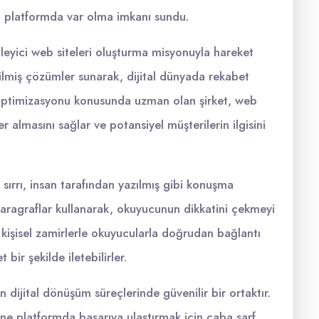
l platformda var olma imkanı sundu.
eyici web siteleri oluşturma misyonuyla hareket
irilmiş çözümler sunarak, dijital dünyada rekabet
 optimizasyonu konusunda uzman olan şirket, web
r almasını sağlar ve potansiyel müşterilerin ilgisini
sırrı, insan tarafından yazılmış gibi konuşma
lı paragraflar kullanarak, okuyucunun dikkatini çekmeyi
 kişisel zamirlerle okuyucularla doğrudan bağlantı
 bir şekilde iletebilirler.
 dijital dönüşüm süreçlerinde güvenilir bir ortaktır.
line platformda başarıya ulaştırmak için çaba sarf