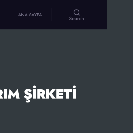
ANA SAYFA
Search
IM ŞIRKETI