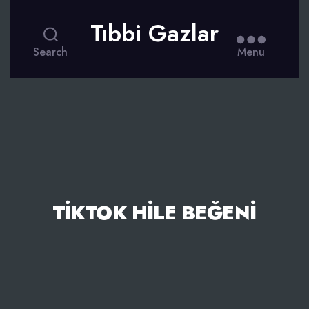
Tıbbi Gazlar
Search
Menu
TIKTOK HILE BEĞENI