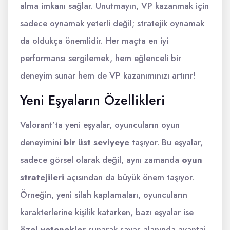
alma imkanı sağlar. Unutmayın, VP kazanmak için
sadece oynamak yeterli değil; stratejik oynamak
da oldukça önemlidir. Her maçta en iyi
performansı sergilemek, hem eğlenceli bir
deneyim sunar hem de VP kazanımınızı artırır!
Yeni Eşyaların Özellikleri
Valorant’ta yeni eşyalar, oyuncuların oyun
deneyimini
bir üst seviyeye
taşıyor. Bu eşyalar,
sadece görsel olarak değil, aynı zamanda
oyun
stratejileri
açısından da büyük önem taşıyor.
Örneğin, yeni silah kaplamaları, oyuncuların
karakterlerine kişilik katarken, bazı eşyalar ise
özel yetenekler
sunarak savaş alanında avantaj