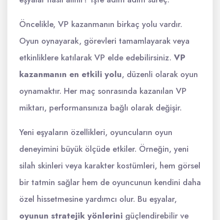
Öncelikle, VP kazanmanın birkaç yolu vardır.
Oyun oynayarak, görevleri tamamlayarak veya
etkinliklere katılarak VP elde edebilirsiniz.
VP
kazanmanın en etkili yolu
, düzenli olarak oyun
oynamaktır. Her maç sonrasında kazanılan VP
miktarı, performansınıza bağlı olarak değişir.
Yeni eşyaların özellikleri, oyuncuların oyun
deneyimini büyük ölçüde etkiler. Örneğin, yeni
silah skinleri veya karakter kostümleri, hem görsel
bir tatmin sağlar hem de oyuncunun kendini daha
özel hissetmesine yardımcı olur. Bu eşyalar,
oyunun stratejik yönlerini
güçlendirebilir ve