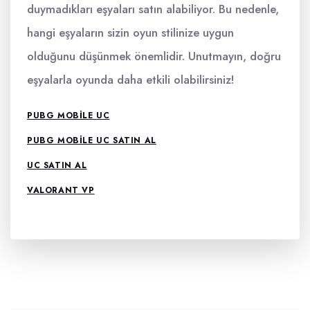
duymadıkları eşyaları satın alabiliyor. Bu nedenle,
hangi eşyaların sizin oyun stilinize uygun
olduğunu düşünmek önemlidir. Unutmayın, doğru
eşyalarla oyunda daha etkili olabilirsiniz!
PUBG MOBILE UC
PUBG MOBILE UC SATIN AL
UC SATIN AL
VALORANT VP