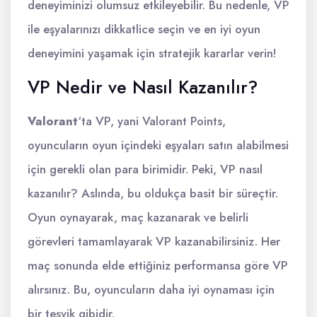
deneyiminizi olumsuz etkileyebilir. Bu nedenle, VP
ile eşyalarınızı dikkatlice seçin ve en iyi oyun
deneyimini yaşamak için stratejik kararlar verin!
VP Nedir ve Nasıl Kazanılır?
Valorant
‘ta VP, yani Valorant Points,
oyuncuların oyun içindeki eşyaları satın alabilmesi
için gerekli olan para birimidir. Peki, VP nasıl
kazanılır? Aslında, bu oldukça basit bir süreçtir.
Oyun oynayarak, maç kazanarak ve belirli
görevleri tamamlayarak VP kazanabilirsiniz. Her
maç sonunda elde ettiğiniz performansa göre VP
alırsınız. Bu, oyuncuların daha iyi oynaması için
bir teşvik gibidir.