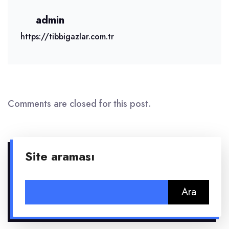
admin
https://tibbigazlar.com.tr
Comments are closed for this post.
Site araması
Arama: