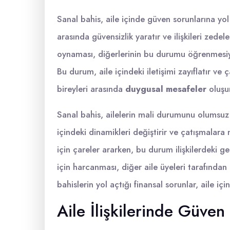
Sanal bahis, aile içinde güven sorunlarına yol a
arasında güvensizlik yaratır ve ilişkileri zedele
oynaması, diğerlerinin bu durumu öğrenmesiyl
Bu durum, aile içindeki iletişimi zayıflatır ve
bireyleri arasında
duygusal mesafeler
oluşur
Sanal bahis, ailelerin mali durumunu olumsuz 
içindeki dinamikleri değiştirir ve çatışmalara 
için çareler ararken, bu durum ilişkilerdeki geri
için harcanması, diğer aile üyeleri tarafından 
bahislerin yol açtığı finansal sorunlar, aile iç
Aile İlişkilerinde Güven