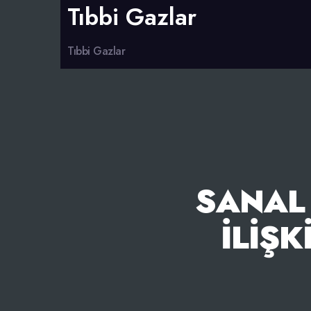
Tıbbi Gazlar
Tıbbi Gazlar
SANAL 
İLIŞ