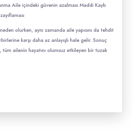
çlanma Aile içindeki güvenin azalması Maddi Kayb
 zayıflaması
a neden olurken, aynı zamanda aile yapısını da tehdit
irbirlerine karşı daha az anlayışlı hale gelir. Sonuç
l, tüm ailenin hayatını olumsuz etkileyen bir tuzak