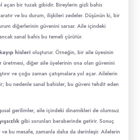
l açan bir tuzak gibidir. Bireylerin gizli bahis
aratır ve bu durum, ilişkileri zedeler. Düşünün ki, bir
durum diğerlerinin güvenini sarsar. Aile içindeki
ancak sanal bahis bu temeli çürütür.
kayıp hisleri
oluşturur. Örneğin, bir aile üyesinin
r üretmesi, diğer aile üyelerinin ona olan güvenini
aştırır ve çoğu zaman çatışmalara yol açar. Ailelerin
idir; bu nedenle sanal bahisler, bu güveni tehdit eden
usal gerilimler, aile içindeki dinamikleri de olumsuz
yışsızlık
gibi sorunları beraberinde getirir. Sonuç
r ve bu mesafe, zamanla daha da derinleşir. Ailelerin