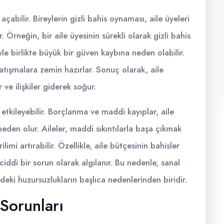
çabilir. Bireylerin gizli bahis oynaması, aile üyeleri
r. Örneğin, bir aile üyesinin sürekli olarak gizli bahis
e birlikte büyük bir güven kaybına neden olabilir.
 çatışmalara zemin hazırlar. Sonuç olarak, aile
 ve ilişkiler giderek soğur.
etkileyebilir. Borçlanma ve maddi kayıplar, aile
neden olur. Aileler, maddi sıkıntılarla başa çıkmak
limi artırabilir. Özellikle, aile bütçesinin bahisler
ciddi bir sorun olarak algılanır. Bu nedenle, sanal
indeki huzursuzlukların başlıca nedenlerinden biridir.
 Sorunları