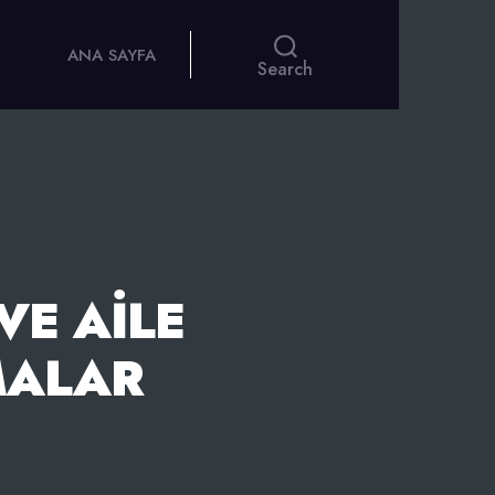
ANA SAYFA
Search
VE AILE
MALAR