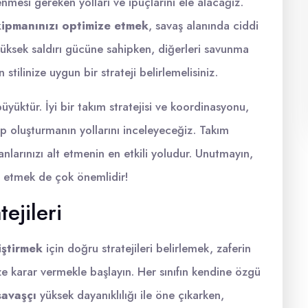
lenmesi gereken yolları ve ipuçlarını ele alacağız.
ipmanınızı optimize etmek
, savaş alanında ciddi
 yüksek saldırı gücüne sahipken, diğerleri savunma
tilinize uygun bir strateji belirlemelisiniz.
üyüktür. İyi bir takım stratejisi ve koordinasyonu,
ekip oluşturmanın yollarını inceleyeceğiz. Takım
nlarınızı alt etmenin en etkili yoludur. Unutmayın,
t etmek de çok önemlidir!
ejileri
iştirmek
için doğru stratejileri belirlemek, zaferin
ize karar vermekle başlayın. Her sınıfın kendine özgü
savaşçı
yüksek dayanıklılığı ile öne çıkarken,