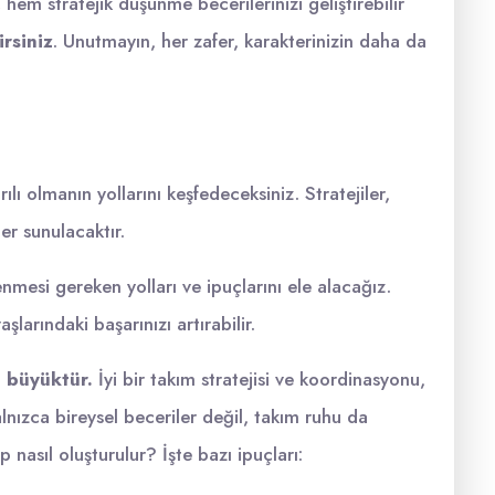
, hem stratejik düşünme becerilerinizi geliştirebilir
irsiniz
. Unutmayın, her zafer, karakterinizin daha da
ı olmanın yollarını keşfedeceksiniz. Stratejiler,
ler sunulacaktır.
lenmesi gereken yolları ve ipuçlarını ele alacağız.
arındaki başarınızı artırabilir.
 büyüktür.
İyi bir takım stratejisi ve koordinasyonu,
alnızca bireysel beceriler değil, takım ruhu da
kip nasıl oluşturulur? İşte bazı ipuçları: