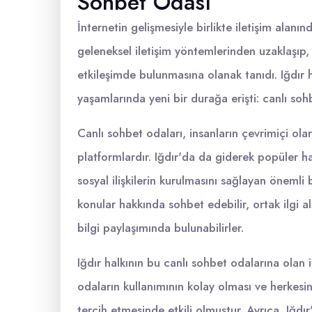
Sohbet Odası
İnternetin gelişmesiyle birlikte iletişim alanı
geleneksel iletişim yöntemlerinden uzaklaşıp, 
etkileşimde bulunmasına olanak tanıdı. Iğdır 
yaşamlarında yeni bir durağa erişti: canlı soh
Canlı sohbet odaları, insanların çevrimiçi ol
platformlardır. Iğdır'da da giderek popüler ha
sosyal ilişkilerin kurulmasını sağlayan önemli b
konular hakkında sohbet edebilir, ortak ilgi ala
bilgi paylaşımında bulunabilirler.
Iğdır halkının bu canlı sohbet odalarına olan 
odaların kullanımının kolay olması ve herkesin 
tercih etmesinde etkili olmuştur. Ayrıca, Iğdı