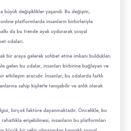
nda büyük değişiklikler yaşandı. Bu değişim,
online platformlarda insanların birbirleriyle
halkı da bu trende ayak uydurarak sosyal
bet odaları.
arak bir araya gelerek sohbet etme imkanı buldukları
le gelen bu odalar, insanları birbirine bağlayan ve
ir etkileşim aracıdır. İnsanlar, bu odalarda farklı
nlarına sahip kişilerle tanışabilir ve anlık olarak
ilgisi, birçok faktöre dayanmaktadır. Öncelikle, bu
rahatlıkla erişebilmesi, insanların bu platformları
r'ın küçük bir şehir olmasından kaynaklı sosyal