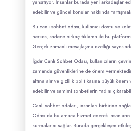
yansıtıyor. İnsanlar burada yeni arkadaşlar edin
edebilir ve güncel konular hakkında tartışmalar
Bu canlı sohbet odası, kullanıcı dostu ve kolay
herkes, sadece birkaç tıklama ile bu platforma e
Gerçek zamanlı mesajlaşma özelliği sayesinde
İğdır Canlı Sohbet Odası, kullanıcıların çevri
zamanda güvenliklerine de önem vermektedir. P
altına alır ve gizlilik politikasına büyük önem 
edebilir ve samimi sohbetlerin tadını çıkarabili
Canlı sohbet odaları, insanları birbirine bağl
Odası da bu amaca hizmet ederek insanların sos
kurmalarını sağlar. Burada gerçekleşen etkileş