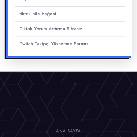
tiktok hile beğeni
Tiktok Yorum Arttırma Şifresiz
Twitch Takipçi Yükseltme Parasız
ANA SAYFA