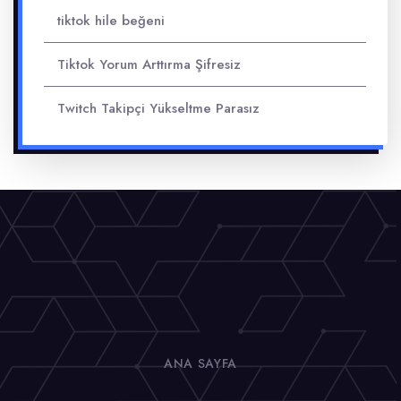
tiktok hile beğeni
Tiktok Yorum Arttırma Şifresiz
Twitch Takipçi Yükseltme Parasız
ANA SAYFA