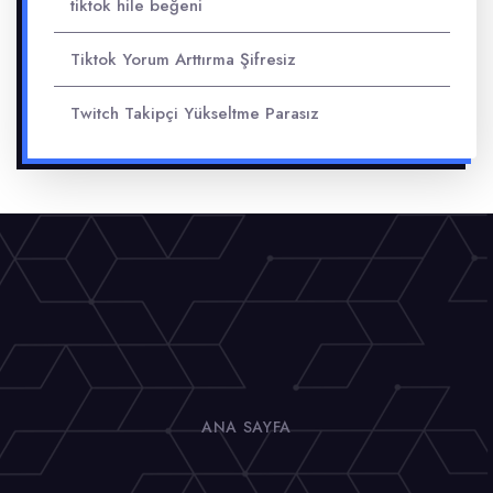
tiktok hile beğeni
Tiktok Yorum Arttırma Şifresiz
Twitch Takipçi Yükseltme Parasız
ANA SAYFA