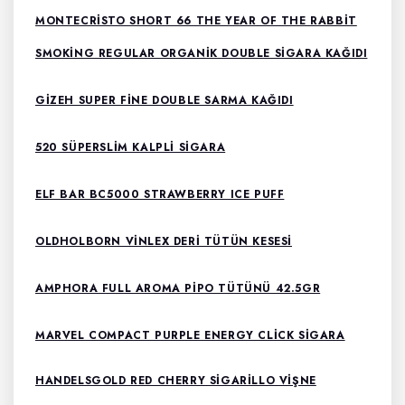
MONTECRISTO SHORT 66 THE YEAR OF THE RABBIT
SMOKING REGULAR ORGANIK DOUBLE SIGARA KAĞIDI
GIZEH SUPER FINE DOUBLE SARMA KAĞIDI
520 SÜPERSLIM KALPLI SIGARA
ELF BAR BC5000 STRAWBERRY ICE PUFF
OLDHOLBORN VINLEX DERI TÜTÜN KESESI
AMPHORA FULL AROMA PIPO TÜTÜNÜ 42.5GR
MARVEL COMPACT PURPLE ENERGY CLICK SIGARA
HANDELSGOLD RED CHERRY SIGARILLO VIŞNE