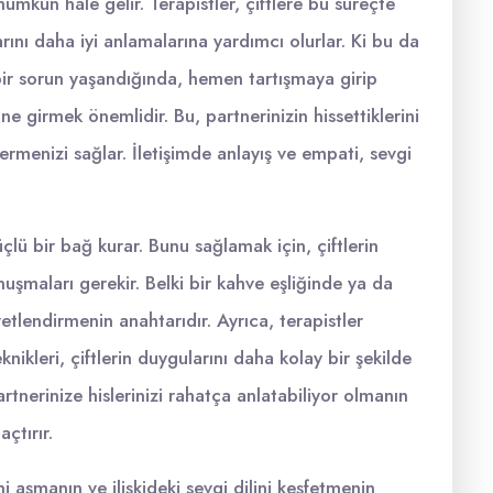
e mümkün hale gelir. Terapistler, çiftlere bu süreçte
larını daha iyi anlamalarına yardımcı olurlar. Ki bu da
 bir sorun yaşandığında, hemen tartışmaya girip
e girmek önemlidir. Bu, partnerinizin hissettiklerini
menizi sağlar. İletişimde anlayış ve empati, sevgi
üçlü bir bağ kurar. Bunu sağlamak için, çiftlerin
uşmaları gerekir. Belki bir kahve eşliğinde ya da
etlendirmenin anahtarıdır. Ayrıca, terapistler
eknikleri, çiftlerin duygularını daha kolay bir şekilde
rtnerinize hislerinizi rahatça anlatabiliyor olmanın
açtırır.
rini aşmanın ve ilişkideki sevgi dilini keşfetmenin