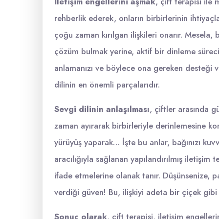
İletişim engellerini aşmak
, çift terapisi il
rehberlik ederek, onların birbirlerinin ihtiyaç
çoğu zaman kırılgan ilişkileri onarır. Mesela,
çözüm bulmak yerine, aktif bir dinleme sürecin
anlamanızı ve böylece ona gereken desteği ver
dilinin en önemli parçalarıdır.
Sevgi dilinin anlaşılması
, çiftler arasında g
zaman ayırarak birbirleriyle derinlemesine kon
yürüyüş yaparak… İşte bu anlar, bağınızı kuvv
aracılığıyla sağlanan yapılandırılmış iletişim t
ifade etmelerine olanak tanır. Düşünsenize, pa
verdiği güven! Bu, ilişkiyi adeta bir çiçek gibi 
Sonuç olarak
, çift terapisi, iletişim engelle