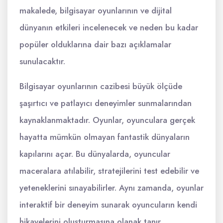
makalede, bilgisayar oyunlarının ve dijital
dünyanın etkileri incelenecek ve neden bu kadar
popüler olduklarına dair bazı açıklamalar
sunulacaktır.
Bilgisayar oyunlarının cazibesi büyük ölçüde
şaşırtıcı ve patlayıcı deneyimler sunmalarından
kaynaklanmaktadır. Oyunlar, oyunculara gerçek
hayatta mümkün olmayan fantastik dünyaların
kapılarını açar. Bu dünyalarda, oyuncular
maceralara atılabilir, stratejilerini test edebilir ve
yeteneklerini sınayabilirler. Aynı zamanda, oyunlar
interaktif bir deneyim sunarak oyuncuların kendi
hikayelerini oluşturmasına olanak tanır.