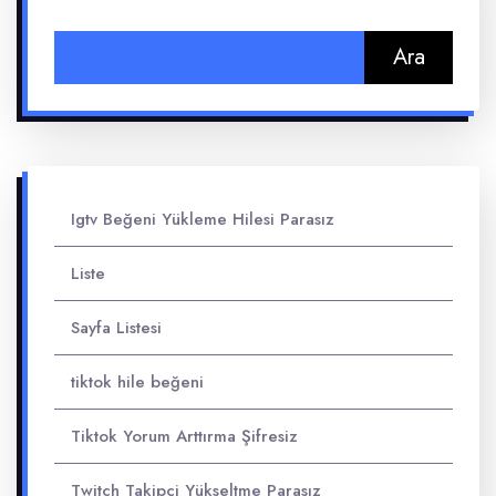
Arama:
Igtv Beğeni Yükleme Hilesi Parasız
Liste
Sayfa Listesi
tiktok hile beğeni
Tiktok Yorum Arttırma Şifresiz
Twitch Takipçi Yükseltme Parasız