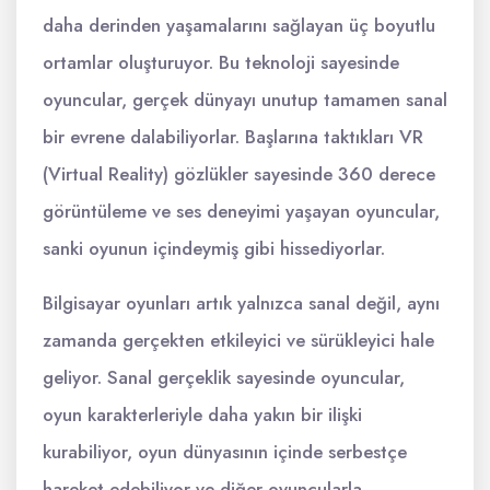
daha derinden yaşamalarını sağlayan üç boyutlu
ortamlar oluşturuyor. Bu teknoloji sayesinde
oyuncular, gerçek dünyayı unutup tamamen sanal
bir evrene dalabiliyorlar. Başlarına taktıkları VR
(Virtual Reality) gözlükler sayesinde 360 derece
görüntüleme ve ses deneyimi yaşayan oyuncular,
sanki oyunun içindeymiş gibi hissediyorlar.
Bilgisayar oyunları artık yalnızca sanal değil, aynı
zamanda gerçekten etkileyici ve sürükleyici hale
geliyor. Sanal gerçeklik sayesinde oyuncular,
oyun karakterleriyle daha yakın bir ilişki
kurabiliyor, oyun dünyasının içinde serbestçe
hareket edebiliyor ve diğer oyuncularla