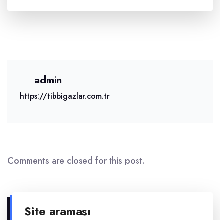
admin
https://tibbigazlar.com.tr
Comments are closed for this post.
Site araması