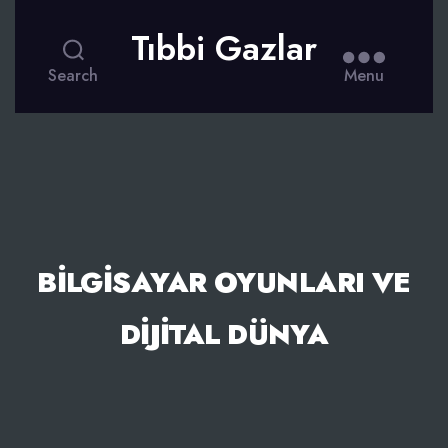
Tıbbi Gazlar
Search
Menu
BILGISAYAR OYUNLARI VE
DIJITAL DÜNYA