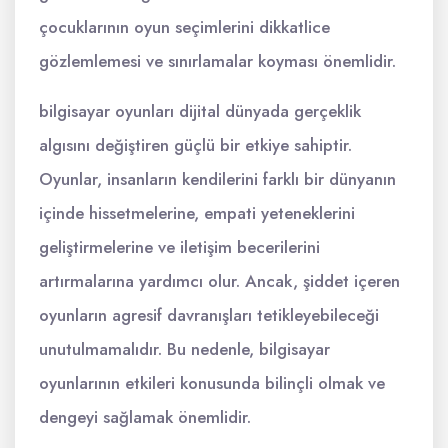
çocuklarının oyun seçimlerini dikkatlice
gözlemlemesi ve sınırlamalar koyması önemlidir.
bilgisayar oyunları dijital dünyada gerçeklik
algısını değiştiren güçlü bir etkiye sahiptir.
Oyunlar, insanların kendilerini farklı bir dünyanın
içinde hissetmelerine, empati yeteneklerini
geliştirmelerine ve iletişim becerilerini
artırmalarına yardımcı olur. Ancak, şiddet içeren
oyunların agresif davranışları tetikleyebileceği
unutulmamalıdır. Bu nedenle, bilgisayar
oyunlarının etkileri konusunda bilinçli olmak ve
dengeyi sağlamak önemlidir.