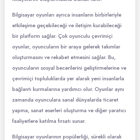
Bilgisayar oyunları ayrıca insanların birbirleriyle
etkileşime geçebileceği ve iletişim kurabileceği
bir platform sağlar. Çok oyunculu çevrimiçi
oyunlar, oyuncuların bir araya gelerek takımlar
oluşturmasını ve rekabet etmesini sağlar. Bu,
oyuncuların sosyal becerilerini geliştirmelerine ve
çevrimiçi topluluklarda yer alarak yeni insanlarla
bağlantı kurmalarına yardımcı olur. Oyunlar aynı
zamanda oyunculara sanal dünyalarda ticaret
yapma, sanat eserleri oluşturma ve diğer yaratıcı
faaliyetlere katılma fırsatı sunar.
Bilgisayar oyunlarının popülerliği, sürekli olarak