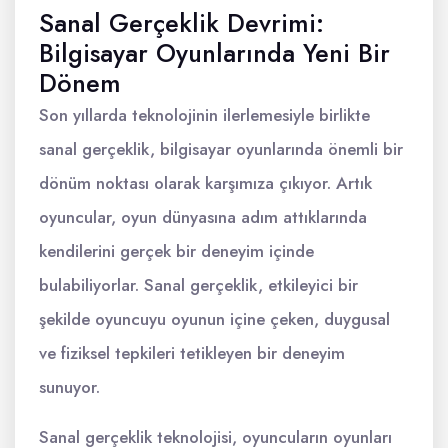
Sanal Gerçeklik Devrimi:
Bilgisayar Oyunlarında Yeni Bir
Dönem
Son yıllarda teknolojinin ilerlemesiyle birlikte
sanal gerçeklik, bilgisayar oyunlarında önemli bir
dönüm noktası olarak karşımıza çıkıyor. Artık
oyuncular, oyun dünyasına adım attıklarında
kendilerini gerçek bir deneyim içinde
bulabiliyorlar. Sanal gerçeklik, etkileyici bir
şekilde oyuncuyu oyunun içine çeken, duygusal
ve fiziksel tepkileri tetikleyen bir deneyim
sunuyor.
Sanal gerçeklik teknolojisi, oyuncuların oyunları