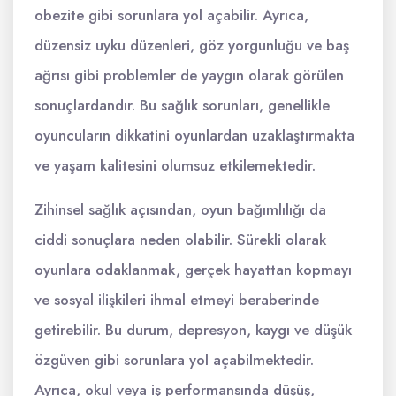
obezite gibi sorunlara yol açabilir. Ayrıca,
düzensiz uyku düzenleri, göz yorgunluğu ve baş
ağrısı gibi problemler de yaygın olarak görülen
sonuçlardandır. Bu sağlık sorunları, genellikle
oyuncuların dikkatini oyunlardan uzaklaştırmakta
ve yaşam kalitesini olumsuz etkilemektedir.
Zihinsel sağlık açısından, oyun bağımlılığı da
ciddi sonuçlara neden olabilir. Sürekli olarak
oyunlara odaklanmak, gerçek hayattan kopmayı
ve sosyal ilişkileri ihmal etmeyi beraberinde
getirebilir. Bu durum, depresyon, kaygı ve düşük
özgüven gibi sorunlara yol açabilmektedir.
Ayrıca, okul veya iş performansında düşüş,