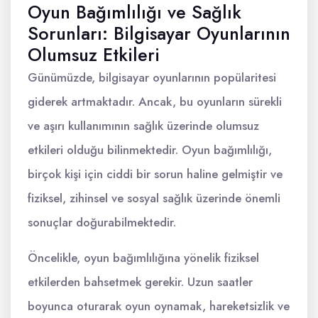
Oyun Bağımlılığı ve Sağlık
Sorunları: Bilgisayar Oyunlarının
Olumsuz Etkileri
Günümüzde, bilgisayar oyunlarının popülaritesi
giderek artmaktadır. Ancak, bu oyunların sürekli
ve aşırı kullanımının sağlık üzerinde olumsuz
etkileri olduğu bilinmektedir. Oyun bağımlılığı,
birçok kişi için ciddi bir sorun haline gelmiştir ve
fiziksel, zihinsel ve sosyal sağlık üzerinde önemli
sonuçlar doğurabilmektedir.
Öncelikle, oyun bağımlılığına yönelik fiziksel
etkilerden bahsetmek gerekir. Uzun saatler
boyunca oturarak oyun oynamak, hareketsizlik ve