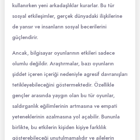
kullanırken yeni arkadaşlıklar kurarlar. Bu tür
sosyal etkileşimler, gerçek dünyadaki ilişkilerine
de yansır ve insanların sosyal becerilerini
güçlendirir.
Ancak, bilgisayar oyunlarının etkileri sadece
olumlu değildir. Araştırmalar, bazı oyunların
şiddet içeren içeriği nedeniyle agresif davranışları
tetikleyebileceğini göstermektedir. Özellikle
gençler arasında yaygın olan bu tür oyunlar,
saldırganlık eğilimlerinin artmasına ve empati
yeteneklerinin azalmasına yol açabilir. Bununla
birlikte, bu etkilerin kişiden kişiye farklılık
gösterebileceği unutulmamalıdır ve ailelerin