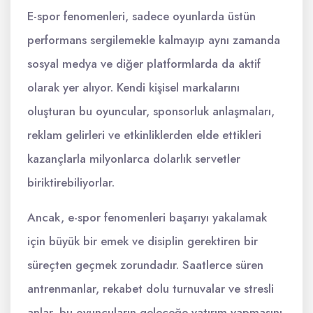
E-spor fenomenleri, sadece oyunlarda üstün
performans sergilemekle kalmayıp aynı zamanda
sosyal medya ve diğer platformlarda da aktif
olarak yer alıyor. Kendi kişisel markalarını
oluşturan bu oyuncular, sponsorluk anlaşmaları,
reklam gelirleri ve etkinliklerden elde ettikleri
kazançlarla milyonlarca dolarlık servetler
biriktirebiliyorlar.
Ancak, e-spor fenomenleri başarıyı yakalamak
için büyük bir emek ve disiplin gerektiren bir
süreçten geçmek zorundadır. Saatlerce süren
antrenmanlar, rekabet dolu turnuvalar ve stresli
anlar, bu oyuncuların geleceğe yatırım yapmasını