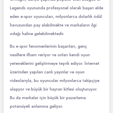
Legends oyununda profesyonel olarak başarı elde
eden e-spor oyuncuları, milyonlarca dolarlık ödül
havuzundan pay alabilmekte ve markaların ilgi
odağı haline gelebilmektedir.
Bu e-spor fenomenlerinin başarıları, genç
nesillere ilham veriyor ve onları kendi oyun
yeteneklerini geliştirmeye teşvik ediyor. İnternet
üzerinden yapılan canlı yayınlar ve oyun
videolarıyla, bu oyuncular milyonlarca takipçiye
ulaşıyor ve büyük bir hayran kitlesi oluşturuyor.
Bu da markalar için büyük bir pazarlama
potansiyeli anlamına geliyor.