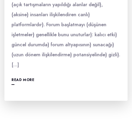
{açık tartışmaların yapıldığı alanlar değil},
{aksine} insanları ilişkilendiren canlı}
platformlardır}. Forum başlatmayı {düşünen
işletmeler} genellikle bunu unuturlar}: kalıcı etki}
güncel durumda} forum altyapısının} sunacağı}
{uzun dönem ilişkilendirme} potansiyelinde} gizli}.
[…]
READ MORE
Yazı