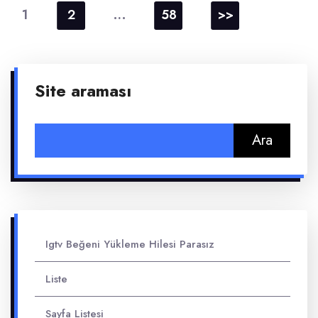
sayfalaması
1
…
2
58
>>
Site araması
Arama:
Igtv Beğeni Yükleme Hilesi Parasız
Liste
Sayfa Listesi