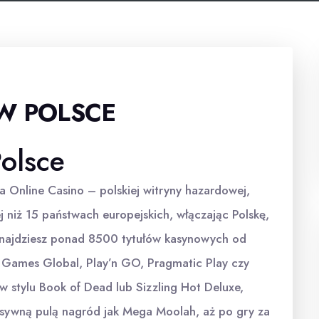
W POLSCE
Polsce
a Online Casino – polskiej witryny hazardowej,
j niż 15 państwach europejskich, włączając Polskę,
najdziesz ponad 8500 tytułów kasynowych od
Games Global, Play’n GO, Pragmatic Play czy
 stylu Book of Dead lub Sizzling Hot Deluxe,
sywną pulą nagród jak Mega Moolah, aż po gry za