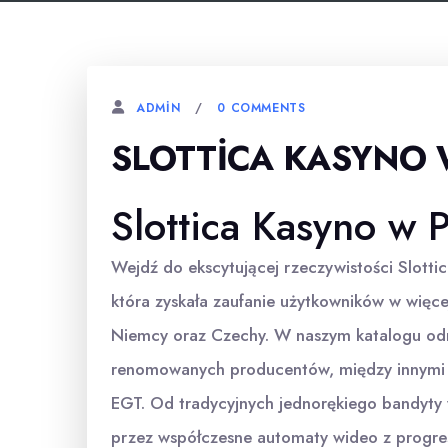
0 COMMENTS
ADMIN
SLOTTICA KASYNO 
Slottica Kasyno w 
Wejdź do ekscytującej rzeczywistości Slottic
która zyskała zaufanie użytkowników w więce
Niemcy oraz Czechy. W naszym katalogu od
renomowanych producentów, między innymi 
EGT. Od tradycyjnych jednorękiego bandyty w
przez współczesne automaty wideo z progre