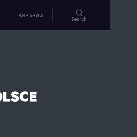
ANA SAYFA
Search
OLSCE