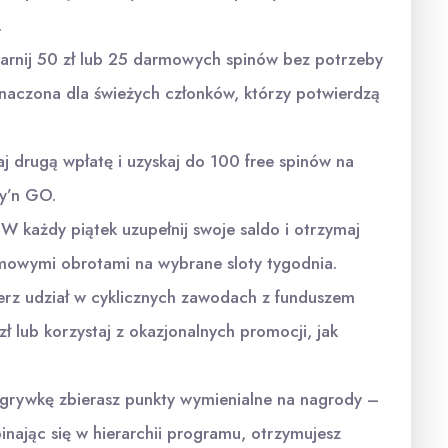
.
zgarnij 50 zł lub 25 darmowych spinów bez potrzeby
naczona dla świeżych członków, którzy potwierdzą
j drugą wpłatę i uzyskaj do 100 free spinów na
y’n GO.
 każdy piątek uzupełnij swoje saldo i otrzymaj
owymi obrotami na wybrane sloty tygodnia.
ierz udział w cyklicznych zawodach z funduszem
 lub korzystaj z okazjonalnych promocji, jak
zgrywkę zbierasz punkty wymienialne na nagrody –
nając się w hierarchii programu, otrzymujesz