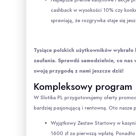
cashback w wysokości 10% czy konku
sprawiają, że rozgrywka staje się jes
Tysiące polskich użytkowników wybrało k
zaufania. Sprawdź samodzielnie, co nas 
swoją przygodę z nami jeszcze dziś!
Kompleksowy program n
W Slotika PL przygotowujemy oferty promocy
bardziej pasjonującą i rentowną. Oto nasze 
Wyjątkowy Zestaw Startowy w kasyni
1600 zł za pierwszą wpłatę. Ponadt