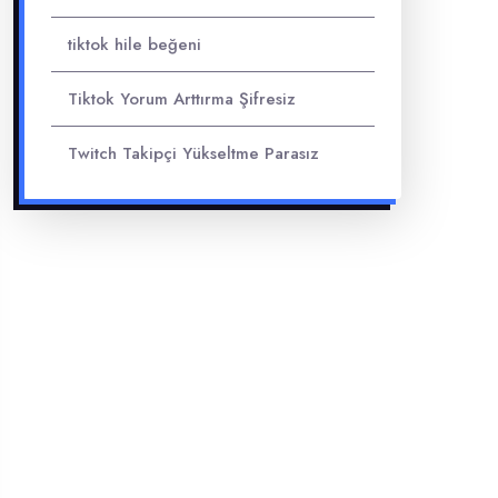
tiktok hile beğeni
Tiktok Yorum Arttırma Şifresiz
Twitch Takipçi Yükseltme Parasız