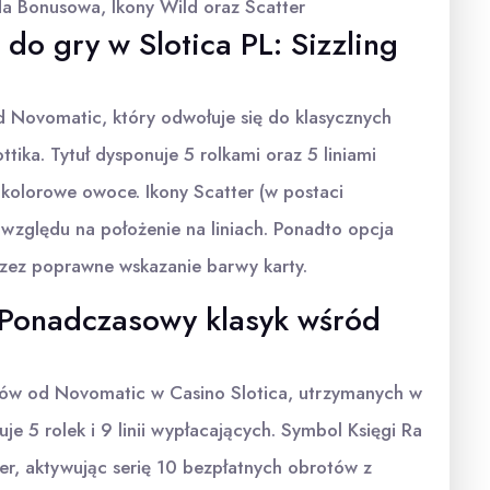
a Bonusowa, Ikony Wild oraz Scatter
do gry w Slotica PL: Sizzling
od Novomatic, który odwołuje się do klasycznych
ika. Tytuł dysponuje 5 rolkami oraz 5 liniami
kolorowe owoce. Ikony Scatter (w postaci
względu na położenie na liniach. Ponadto opcja
zez poprawne wskazanie barwy karty.
 Ponadczasowy klasyk wśród
otów od Novomatic w Casino Slotica, utrzymanych w
e 5 rolek i 9 linii wypłacających. Symbol Księgi Ra
er, aktywując serię 10 bezpłatnych obrotów z