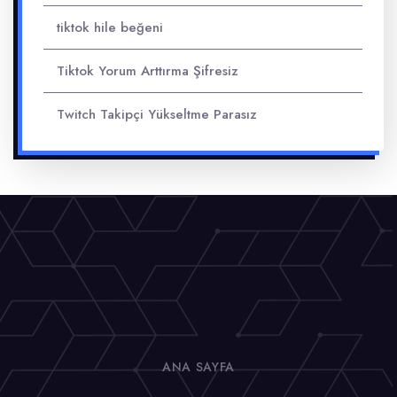
tiktok hile beğeni
Tiktok Yorum Arttırma Şifresiz
Twitch Takipçi Yükseltme Parasız
ANA SAYFA