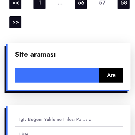
sayfalaması
…
57
<<
1
56
58
>>
Site araması
Arama:
Igtv Beğeni Yükleme Hilesi Parasız
Liste