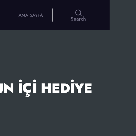
ANA SAYFA
Search
 İÇI HEDIYE