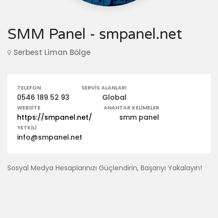
SMM Panel - smpanel.net
Serbest Liman Bölge
TELEFON
SERVIS ALANLARI
0546 189 52 93
Global
WEBSITE
ANAHTAR KELIMELER
https://smpanel.net/
smm panel
YETKILI
info@smpanel.net
Sosyal Medya Hesaplarınızı Güçlendirin, Başarıyı Yakalayın!