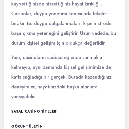
kaybettiğinizde hissettiğiniz hayal kırıklığı…
Casinolar, duygu yönetimi konusunda lekeler
bırakır. Bu duygu dalgalanmaları, kişinin stresle
başa çıkma yeteneğini geliştirir. Uzun vadede, bu
durum kişisel gelişim için oldukça değerlidir.
Yani, casinoların sadece eğlence sunmakla
kalmayıp, aynı zamanda kişisel gelişimimize de
katkı sağladığı bir gerçek. Burada kazandığınız
deneyimler, hayatınızdaki başka alanlara
yansıyabilir.
YASAL CASINO SITELERI
GÖRÜNTÜLEYIN