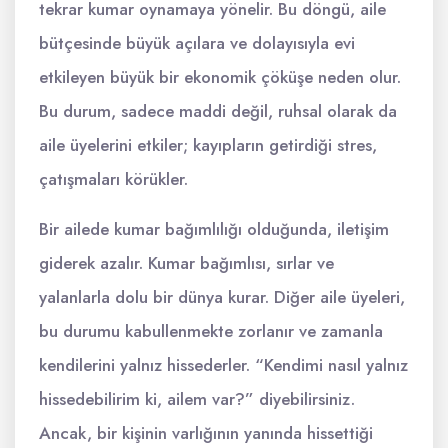
tekrar kumar oynamaya yönelir. Bu döngü, aile
bütçesinde büyük açılara ve dolayısıyla evi
etkileyen büyük bir ekonomik çöküşe neden olur.
Bu durum, sadece maddi değil, ruhsal olarak da
aile üyelerini etkiler; kayıpların getirdiği stres,
çatışmaları körükler.
Bir ailede kumar bağımlılığı olduğunda, iletişim
giderek azalır. Kumar bağımlısı, sırlar ve
yalanlarla dolu bir dünya kurar. Diğer aile üyeleri,
bu durumu kabullenmekte zorlanır ve zamanla
kendilerini yalnız hissederler. “Kendimi nasıl yalnız
hissedebilirim ki, ailem var?” diyebilirsiniz.
Ancak, bir kişinin varlığının yanında hissettiği