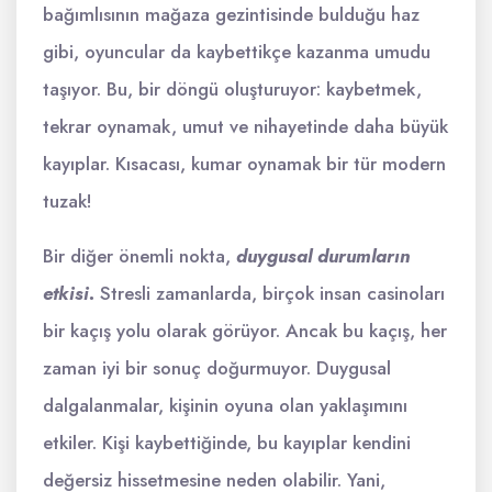
bağımlısının mağaza gezintisinde bulduğu haz
gibi, oyuncular da kaybettikçe kazanma umudu
taşıyor. Bu, bir döngü oluşturuyor: kaybetmek,
tekrar oynamak, umut ve nihayetinde daha büyük
kayıplar. Kısacası, kumar oynamak bir tür modern
tuzak!
Bir diğer önemli nokta,
duygusal durumların
etkisi.
Stresli zamanlarda, birçok insan casinoları
bir kaçış yolu olarak görüyor. Ancak bu kaçış, her
zaman iyi bir sonuç doğurmuyor. Duygusal
dalgalanmalar, kişinin oyuna olan yaklaşımını
etkiler. Kişi kaybettiğinde, bu kayıplar kendini
değersiz hissetmesine neden olabilir. Yani,