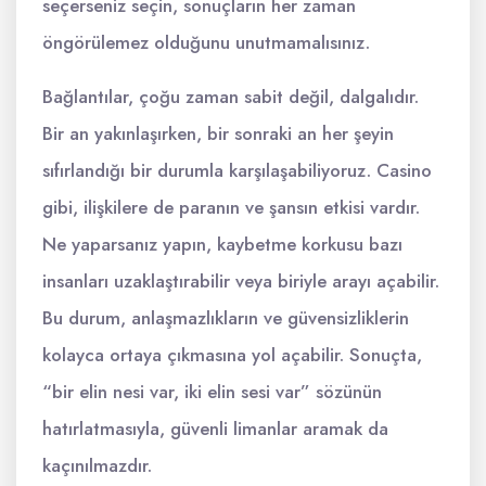
seçerseniz seçin, sonuçların her zaman
öngörülemez olduğunu unutmamalısınız.
Bağlantılar, çoğu zaman sabit değil, dalgalıdır.
Bir an yakınlaşırken, bir sonraki an her şeyin
sıfırlandığı bir durumla karşılaşabiliyoruz. Casino
gibi, ilişkilere de paranın ve şansın etkisi vardır.
Ne yaparsanız yapın, kaybetme korkusu bazı
insanları uzaklaştırabilir veya biriyle arayı açabilir.
Bu durum, anlaşmazlıkların ve güvensizliklerin
kolayca ortaya çıkmasına yol açabilir. Sonuçta,
“bir elin nesi var, iki elin sesi var” sözünün
hatırlatmasıyla, güvenli limanlar aramak da
kaçınılmazdır.