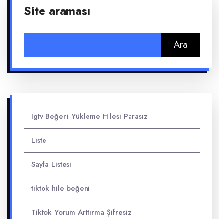
Site araması
Arama:
Igtv Beğeni Yükleme Hilesi Parasız
Liste
Sayfa Listesi
tiktok hile beğeni
Tiktok Yorum Arttırma Şifresiz