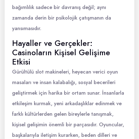
bağımlılık sadece bir davranış değil; aynı
zamanda derin bir psikolojik çatışmanın da
yansımasıdır.
Hayaller ve Gerçekler:
Casinoların Kişisel Gelişime
Etkisi
Gürültülü slot makineleri, heyecan verici oyun
masaları ve insan kalabalığı, sosyal becerileri
geliştirmek için harika bir ortam sunar. İnsanlarla
etkileşim kurmak, yeni arkadaşlıklar edinmek ve
farklı kültürlerden gelen bireylerle tanışmak,
kişisel gelişimin önemli bir parçasıdır. Oyuncular,
başkalarıyla iletişim kurarken, beden dilleri ve