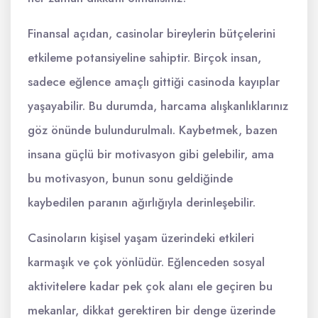
Finansal açıdan, casinolar bireylerin bütçelerini
etkileme potansiyeline sahiptir. Birçok insan,
sadece eğlence amaçlı gittiği casinoda kayıplar
yaşayabilir. Bu durumda, harcama alışkanlıklarınız
göz önünde bulundurulmalı. Kaybetmek, bazen
insana güçlü bir motivasyon gibi gelebilir, ama
bu motivasyon, bunun sonu geldiğinde
kaybedilen paranın ağırlığıyla derinleşebilir.
Casinoların kişisel yaşam üzerindeki etkileri
karmaşık ve çok yönlüdür. Eğlenceden sosyal
aktivitelere kadar pek çok alanı ele geçiren bu
mekanlar, dikkat gerektiren bir denge üzerinde