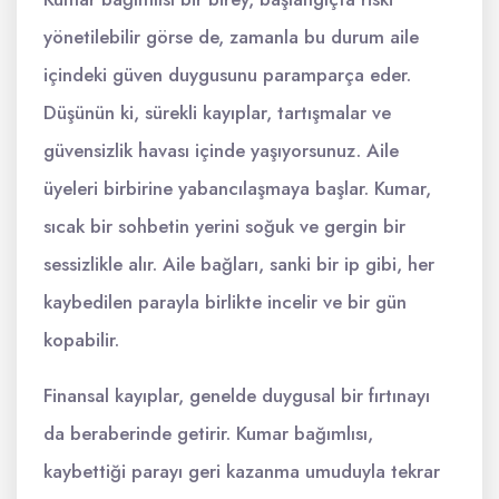
yönetilebilir görse de, zamanla bu durum aile
içindeki güven duygusunu paramparça eder.
Düşünün ki, sürekli kayıplar, tartışmalar ve
güvensizlik havası içinde yaşıyorsunuz. Aile
üyeleri birbirine yabancılaşmaya başlar. Kumar,
sıcak bir sohbetin yerini soğuk ve gergin bir
sessizlikle alır. Aile bağları, sanki bir ip gibi, her
kaybedilen parayla birlikte incelir ve bir gün
kopabilir.
Finansal kayıplar, genelde duygusal bir fırtınayı
da beraberinde getirir. Kumar bağımlısı,
kaybettiği parayı geri kazanma umuduyla tekrar