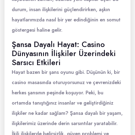
durum, insan ilişkilerini güçlendirirken, aşkın
hayatlarımızda nasıl bir yer edindiğinin en somut
göstergesi haline gelir.
Şansa Dayalı Hayat: Casino
Dünyasının İlişkiler Üzerindeki
Sarsıcı Etkileri
Hayat bazen bir şans oyunu gibi. Düşünün ki, bir
casino masasında oturuyorsunuz ve çevrenizdeki
herkes şansının peşinde koşuyor. Peki, bu
ortamda tanıştığınız insanlar ve geliştirdiğiniz
ilişkiler ne kadar sağlam? Şansa dayalı bir yaşam,
ilişkilerimiz üzerinde derin sarsıntılar yaratabilir.
İkili ilişkilerde belirsizlik, güven problemi ve