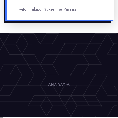
Twitch Takipçi Yükseltme Parasız
ANA SAYFA